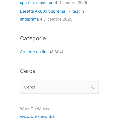
sparò ai rapinatori
4 Dicembre 2025
Beretta AX800 Suprema – Il test in
anteprima
4 Dicembre 2025
Categorie
Armerie on line
(8.804)
Cerca
C
e
r
Work On Web sas
c
www.workonweb.it