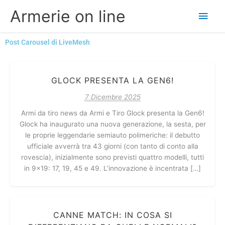
Vai
Men
Armerie on line
al
contenuto
princ
Post Carousel di LiveMesh
GLOCK PRESENTA LA GEN6!
7 Dicembre 2025
Armi da tiro news da Armi e Tiro Glock presenta la Gen6!
Glock ha inaugurato una nuova generazione, la sesta, per
le proprie leggendarie semiauto polimeriche: il debutto
ufficiale avverrà tra 43 giorni (con tanto di conto alla
rovescia), inizialmente sono previsti quattro modelli, tutti
in 9×19: 17, 19, 45 e 49. L’innovazione è incentrata […]
CANNE MATCH: IN COSA SI