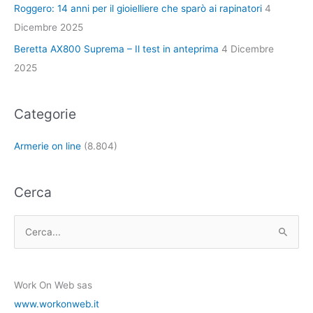
Roggero: 14 anni per il gioielliere che sparò ai rapinatori
4
Dicembre 2025
Beretta AX800 Suprema – Il test in anteprima
4 Dicembre
2025
Categorie
Armerie on line
(8.804)
Cerca
C
e
r
Work On Web sas
c
www.workonweb.it
a