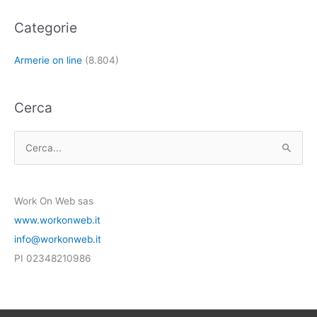
Categorie
Armerie on line
(8.804)
Cerca
C
e
r
Work On Web sas
c
www.workonweb.it
a
info@workonweb.it
:
PI 02348210986