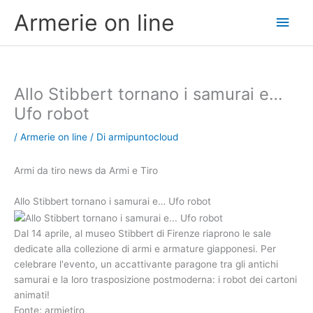
Vai
Men
Armerie on line
al
contenuto
princ
Allo Stibbert tornano i samurai e…
Ufo robot
/
Armerie on line
/ Di
armipuntocloud
Armi da tiro news da Armi e Tiro
Allo Stibbert tornano i samurai e… Ufo robot
Dal 14 aprile, al museo Stibbert di Firenze riaprono le sale
dedicate alla collezione di armi e armature giapponesi. Per
celebrare l'evento, un accattivante paragone tra gli antichi
samurai e la loro trasposizione postmoderna: i robot dei cartoni
animati!
Fonte: armietiro