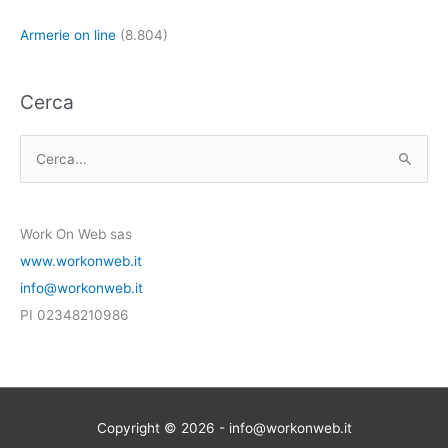
Armerie on line
(8.804)
Cerca
C
e
r
Work On Web sas
c
www.workonweb.it
a
info@workonweb.it
:
PI 02348210986
Copyright © 2026 - info@workonweb.it