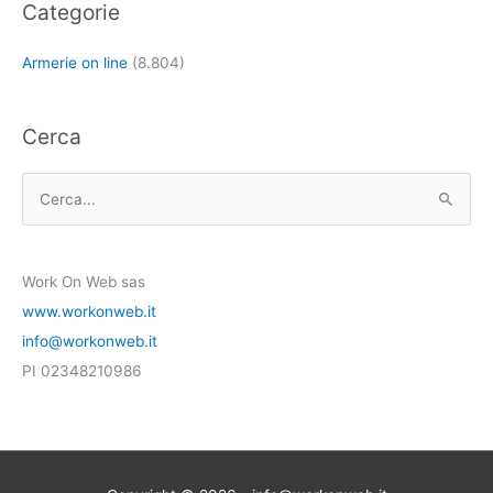
Categorie
Armerie on line
(8.804)
Cerca
C
e
r
Work On Web sas
c
www.workonweb.it
a
info@workonweb.it
:
PI 02348210986