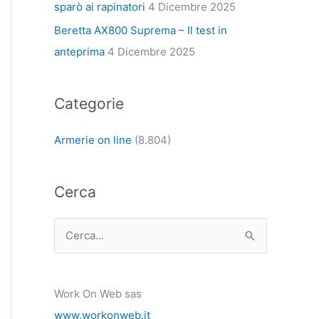
sparò ai rapinatori
4 Dicembre 2025
Beretta AX800 Suprema – Il test in
anteprima
4 Dicembre 2025
Categorie
Armerie on line
(8.804)
Cerca
C
e
r
Work On Web sas
c
www.workonweb.it