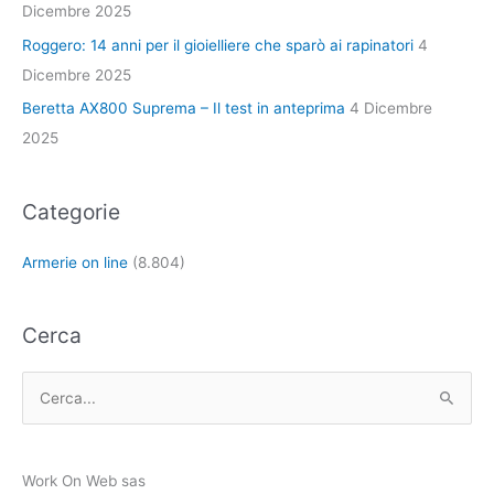
Dicembre 2025
Roggero: 14 anni per il gioielliere che sparò ai rapinatori
4
Dicembre 2025
Beretta AX800 Suprema – Il test in anteprima
4 Dicembre
2025
Categorie
Armerie on line
(8.804)
Cerca
C
e
r
Work On Web sas
c