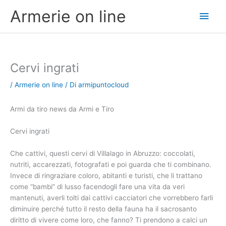
Vai
Men
Armerie on line
al
contenuto
princ
Cervi ingrati
/
Armerie on line
/ Di
armipuntocloud
Armi da tiro news da Armi e Tiro
Cervi ingrati
Che cattivi, questi cervi di Villalago in Abruzzo: coccolati,
nutriti, accarezzati, fotografati e poi guarda che ti combinano.
Invece di ringraziare coloro, abitanti e turisti, che li trattano
come “bambi” di lusso facendogli fare una vita da veri
mantenuti, averli tolti dai cattivi cacciatori che vorrebbero farli
diminuire perché tutto il resto della fauna ha il sacrosanto
diritto di vivere come loro, che fanno? Ti prendono a calci un