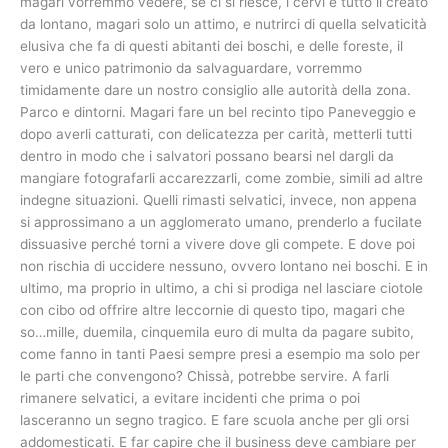
magari vorremmo vedere, se ci si riesce, i cervi e tutto il creato
da lontano, magari solo un attimo, e nutrirci di quella selvaticità
elusiva che fa di questi abitanti dei boschi, e delle foreste, il
vero e unico patrimonio da salvaguardare, vorremmo
timidamente dare un nostro consiglio alle autorità della zona.
Parco e dintorni. Magari fare un bel recinto tipo Paneveggio e
dopo averli catturati, con delicatezza per carità, metterli tutti
dentro in modo che i salvatori possano bearsi nel dargli da
mangiare fotografarli accarezzarli, come zombie, simili ad altre
indegne situazioni. Quelli rimasti selvatici, invece, non appena
si approssimano a un agglomerato umano, prenderlo a fucilate
dissuasive perché torni a vivere dove gli compete. E dove poi
non rischia di uccidere nessuno, ovvero lontano nei boschi. E in
ultimo, ma proprio in ultimo, a chi si prodiga nel lasciare ciotole
con cibo od offrire altre leccornie di questo tipo, magari che
so…mille, duemila, cinquemila euro di multa da pagare subito,
come fanno in tanti Paesi sempre presi a esempio ma solo per
le parti che convengono? Chissà, potrebbe servire. A farli
rimanere selvatici, a evitare incidenti che prima o poi
lasceranno un segno tragico. E fare scuola anche per gli orsi
addomesticati. E far capire che il business deve cambiare per