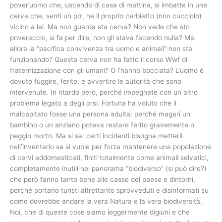
pover’uomo che, uscendo di casa di mattina, si imbatte in una
cerva che, senti un po’, ha il proprio cerbiatto (non cucciolo)
vicino a lei. Ma non guarda sta cerva? Non vede che sto
poveraccio, si fa per dire, non gli stava facendo nulla? Ma
allora la “pacifica convivenza tra uomo e animali” non sta
funzionando? Questa cerva non ha fatto il corso Wwf di
fraternizzazione con gli umani? O l’hanno bocciata? L’uomo è
dovuto fuggire, ferito, e avvertire le autorità che sono
intervenute. In ritardo però, perché impegnate con un altro
problema legato a degli orsi. Fortuna ha voluto che il
malcapitato fosse una persona adulta: perché magari un
bambino o un anziano poteva restare ferito gravemente o
peggio morto. Ma si sa: certi incidenti bisogna metterli
nell’inventario se si vuole per forza mantenere una popolazione
di cervi addomesticati, finiti totalmente come animali selvatici,
completamente inutili nel panorama “biodiverso” (si può dire?)
che però fanno tanto bene alle casse del paese e dintorni,
perché portano turisti altrettanto sprovveduti e disinformati su
come dovrebbe andare la vera Natura e la vera biodiversità.
Noi, che di queste cose siamo leggermente digiuni e che