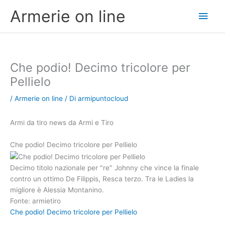
Vai
Men
Armerie on line
al
contenuto
princ
Che podio! Decimo tricolore per
Pellielo
/
Armerie on line
/ Di
armipuntocloud
Armi da tiro news da Armi e Tiro
Che podio! Decimo tricolore per Pellielo
Decimo titolo nazionale per "re" Johnny che vince la finale
contro un ottimo De Filippis, Resca terzo. Tra le Ladies la
migliore è Alessia Montanino.
Fonte: armietiro
Che podio! Decimo tricolore per Pellielo