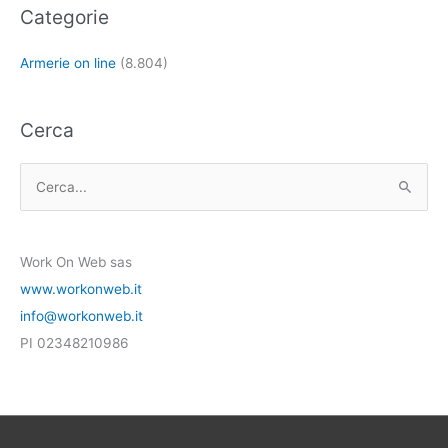
Categorie
Armerie on line
(8.804)
Cerca
C
e
r
Work On Web sas
c
www.workonweb.it
a
info@workonweb.it
:
PI 02348210986