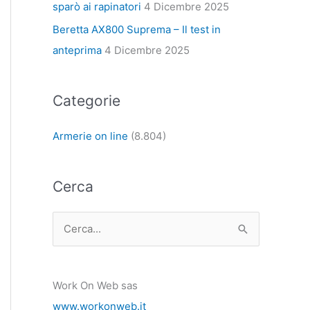
sparò ai rapinatori
4 Dicembre 2025
Beretta AX800 Suprema – Il test in
anteprima
4 Dicembre 2025
Categorie
Armerie on line
(8.804)
Cerca
C
e
r
Work On Web sas
c
www.workonweb.it