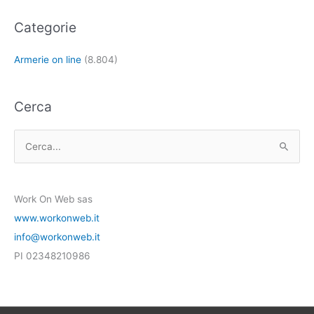
Categorie
Armerie on line
(8.804)
Cerca
C
e
r
Work On Web sas
c
www.workonweb.it
a
info@workonweb.it
:
PI 02348210986