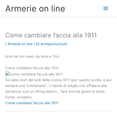
Vai
Men
Armerie on line
al
contenuto
princ
Come cambiare faccia alla 1911
/
Armerie on line
/ Di
armipuntocloud
Armi da tiro news da Armi e Tiro
Come cambiare faccia alla 1911
Se siete stufi del look della vostra 1911 (per quanto arzilla, è pur
sempre una “centenaria”…) niente di meglio che affidarsi alla
Aeroknox: con un lifting basico… farà ancora girare la testa.
Fonte: armietiro
Come cambiare faccia alla 1911