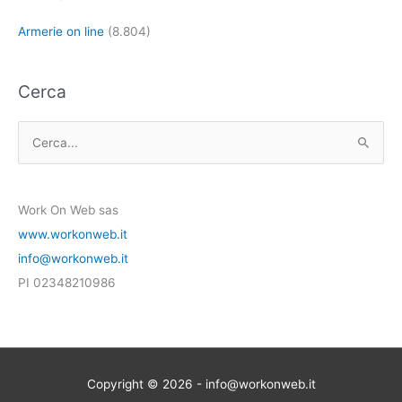
Armerie on line
(8.804)
Cerca
C
e
r
Work On Web sas
c
www.workonweb.it
a
info@workonweb.it
:
PI 02348210986
Copyright © 2026 - info@workonweb.it