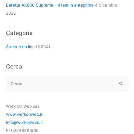
Beretta AX800 Suprema – Il test in anteprima
4 Dicembre
2025
Categorie
Armerie on line
(8.804)
Cerca
C
e
r
Work On Web sas
c
www.workonweb.it
a
info@workonweb.it
:
PI 02348210986