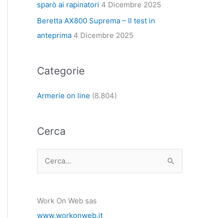
sparò ai rapinatori
4 Dicembre 2025
Beretta AX800 Suprema – Il test in
anteprima
4 Dicembre 2025
Categorie
Armerie on line
(8.804)
Cerca
C
e
r
Work On Web sas
c
www.workonweb.it