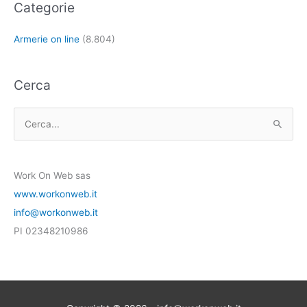
Categorie
Armerie on line
(8.804)
Cerca
C
e
r
Work On Web sas
c
www.workonweb.it
a
info@workonweb.it
:
PI 02348210986