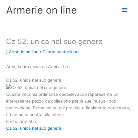
Vai
Men
Armerie on line
al
contenuto
princ
Cz 52, unica nel suo genere
/
Armerie on line
/ Di
armipuntocloud
Armi da tiro news da Armi e Tiro
Cz 52, unica nel suo genere
Questa vecchia ordinanza cecoslovacca rappresenta un
interessante pezzo da collezione per le sue inusuali doti
meccaniche. Prima lecita, poi proibita e finalmente catalogata,
è ben poco adatta alla difesa
Fonte: armietiro
Cz 52, unica nel suo genere