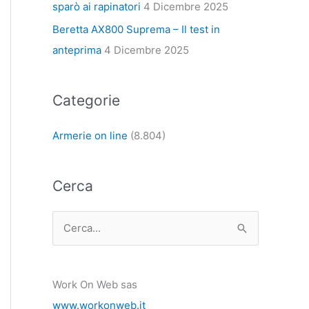
sparò ai rapinatori
4 Dicembre 2025
Beretta AX800 Suprema – Il test in
anteprima
4 Dicembre 2025
Categorie
Armerie on line
(8.804)
Cerca
C
e
r
Work On Web sas
c
www.workonweb.it