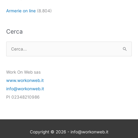
Armerie on line
(8.804)
Cerca
C
e
r
Work On Web sas
c
www.workonweb.it
a
info@workonweb.it
:
PI 02348210986
Copyright © 2026 - info@workonweb.it