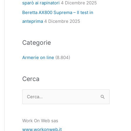
sparò ai rapinatori
4 Dicembre 2025
Beretta AX800 Suprema – Il test in
anteprima
4 Dicembre 2025
Categorie
Armerie on line
(8.804)
Cerca
C
e
r
Work On Web sas
c
www.workonweb.it