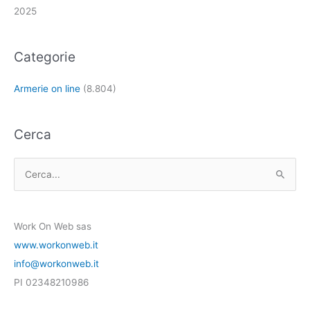
2025
Categorie
Armerie on line
(8.804)
Cerca
C
e
r
Work On Web sas
c
www.workonweb.it
a
info@workonweb.it
:
PI 02348210986