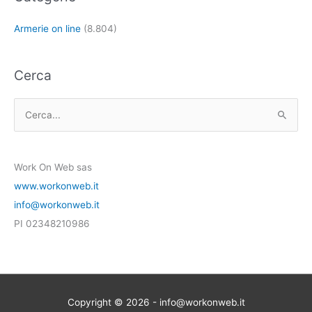
Armerie on line
(8.804)
Cerca
C
e
r
Work On Web sas
c
www.workonweb.it
a
info@workonweb.it
:
PI 02348210986
Copyright © 2026 - info@workonweb.it