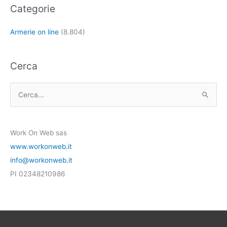
Categorie
Armerie on line
(8.804)
Cerca
C
e
r
Work On Web sas
c
www.workonweb.it
a
info@workonweb.it
:
PI 02348210986