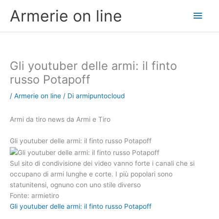
Vai
Men
Armerie on line
al
contenuto
princ
Gli youtuber delle armi: il finto
russo Potapoff
/
Armerie on line
/ Di
armipuntocloud
Armi da tiro news da Armi e Tiro
Gli youtuber delle armi: il finto russo Potapoff
Sul sito di condivisione dei video vanno forte i canali che si
occupano di armi lunghe e corte. I più popolari sono
statunitensi, ognuno con uno stile diverso
Fonte: armietiro
Gli youtuber delle armi: il finto russo Potapoff