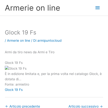
Vai
Men
Armerie on line
al
contenuto
princ
Glock 19 Fs
/
Armerie on line
/ Di
armipuntocloud
Armi da tiro news da Armi e Tiro
Glock 19 Fs
È in edizione limitata e, per la prima volta nel catalogo Glock, è
dotata di…
Fonte: armietiro
Glock 19 Fs
←
Articolo precedente
Articolo successivo
→