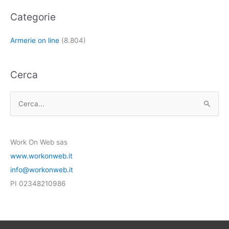
Categorie
Armerie on line
(8.804)
Cerca
C
e
r
Work On Web sas
c
www.workonweb.it
a
info@workonweb.it
:
PI 02348210986