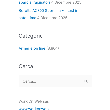
sparò ai rapinatori
4 Dicembre 2025
Beretta AX800 Suprema – Il test in
anteprima
4 Dicembre 2025
Categorie
Armerie on line
(8.804)
Cerca
C
e
r
Work On Web sas
c
www.workonweb.it