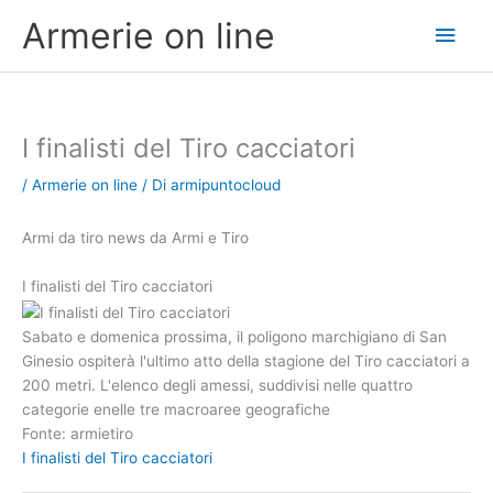
Vai
Men
Armerie on line
al
contenuto
princ
I finalisti del Tiro cacciatori
/
Armerie on line
/ Di
armipuntocloud
Armi da tiro news da Armi e Tiro
I finalisti del Tiro cacciatori
Sabato e domenica prossima, il poligono marchigiano di San
Ginesio ospiterà l'ultimo atto della stagione del Tiro cacciatori a
200 metri. L'elenco degli amessi, suddivisi nelle quattro
categorie enelle tre macroaree geografiche
Fonte: armietiro
I finalisti del Tiro cacciatori