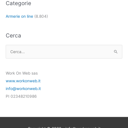
Categorie
Armerie on line
(8.804)
Cerca
C
e
r
Work On Web sas
c
www.workonweb.it
a
info@workonweb.it
:
PI 02348210986