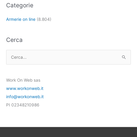
Categorie
Armerie on line
(8.804)
Cerca
C
e
r
Work On Web sas
c
www.workonweb.it
a
info@workonweb.it
:
PI 02348210986