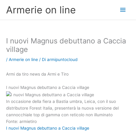
Vai
Men
Armerie on line
al
contenuto
princ
I nuovi Magnus debuttano a Caccia
village
/
Armerie on line
/ Di
armipuntocloud
Armi da tiro news da Armi e Tiro
I nuovi Magnus debuttano a Caccia village
In occasione della fiera a Bastia umbra, Leica, con il suo
distributore Forest Italia, presenterà la nuova versione del
cannocchiale top di gamma con reticolo non illuminato
Fonte: armietiro
I nuovi Magnus debuttano a Caccia village