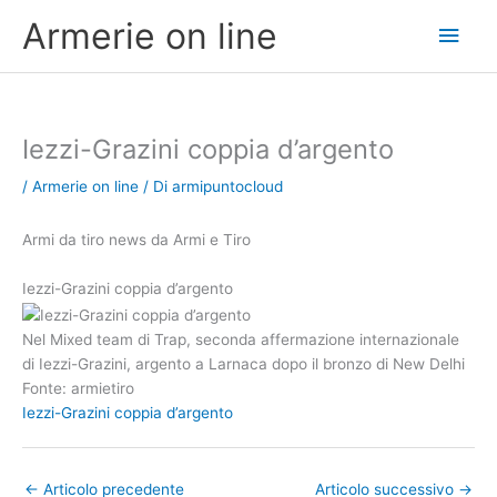
Vai
Men
Armerie on line
al
contenuto
princ
Iezzi-Grazini coppia d’argento
/
Armerie on line
/ Di
armipuntocloud
Armi da tiro news da Armi e Tiro
Iezzi-Grazini coppia d’argento
Nel Mixed team di Trap, seconda affermazione internazionale
di Iezzi-Grazini, argento a Larnaca dopo il bronzo di New Delhi
Fonte: armietiro
Iezzi-Grazini coppia d’argento
←
Articolo precedente
Articolo successivo
→