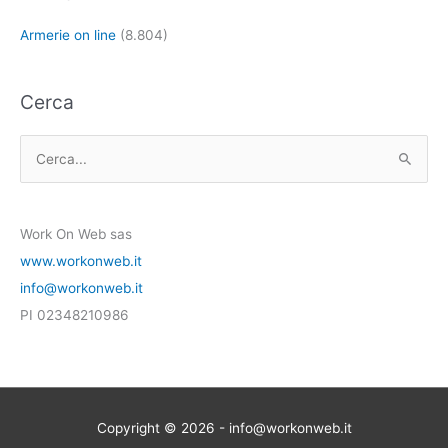
Armerie on line
(8.804)
Cerca
C
e
r
Work On Web sas
c
www.workonweb.it
a
info@workonweb.it
:
PI 02348210986
Copyright © 2026 - info@workonweb.it