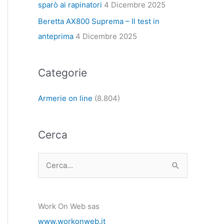
sparò ai rapinatori
4 Dicembre 2025
Beretta AX800 Suprema – Il test in
anteprima
4 Dicembre 2025
Categorie
Armerie on line
(8.804)
Cerca
C
e
r
Work On Web sas
c
www.workonweb.it