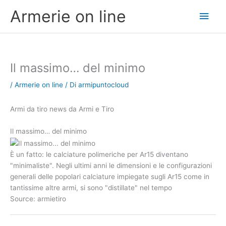
Vai
Men
Armerie on line
al
contenuto
princ
Il massimo… del minimo
/
Armerie on line
/ Di
armipuntocloud
Armi da tiro news da Armi e Tiro
Il massimo… del minimo
È un fatto: le calciature polimeriche per Ar15 diventano
"minimaliste". Negli ultimi anni le dimensioni e le configurazioni
generali delle popolari calciature impiegate sugli Ar15 come in
tantissime altre armi, si sono "distillate" nel tempo
Source: armietiro