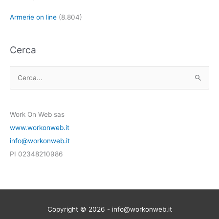
Armerie on line
(8.804)
Cerca
C
e
r
Work On Web sas
c
www.workonweb.it
a
info@workonweb.it
:
PI 02348210986
Copyright © 2026 - info@workonweb.it