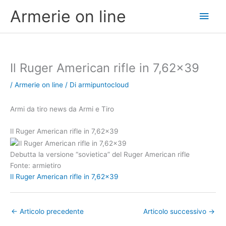
Vai
Men
Armerie on line
al
contenuto
princ
Il Ruger American rifle in 7,62×39
/
Armerie on line
/ Di
armipuntocloud
Armi da tiro news da Armi e Tiro
Il Ruger American rifle in 7,62×39
Debutta la versione “sovietica” del Ruger American rifle
Fonte: armietiro
Il Ruger American rifle in 7,62×39
←
Articolo precedente
Articolo successivo
→