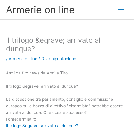
Vai
Men
Armerie on line
al
contenuto
princ
Il trilogo &egrave; arrivato al
dunque?
/
Armerie on line
/ Di
armipuntocloud
Armi da tiro news da Armi e Tiro
Il trilogo &egrave; arrivato al dunque?
La discussione tra parlamento, consiglio e commissione
europea sulla bozza di direttiva "disarmista" potrebbe essere
arrivata al dunque. Che cosa è successo?
Fonte: armietiro
Il trilogo &egrave; arrivato al dunque?