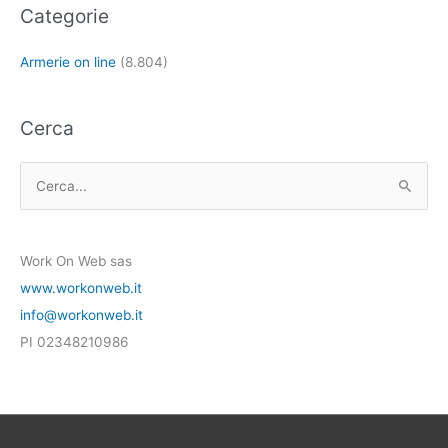
Categorie
Armerie on line
(8.804)
Cerca
C
e
r
Work On Web sas
c
www.workonweb.it
a
info@workonweb.it
:
PI 02348210986