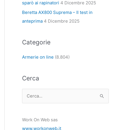
sparò ai rapinatori
4 Dicembre 2025
Beretta AX800 Suprema – Il test in
anteprima
4 Dicembre 2025
Categorie
Armerie on line
(8.804)
Cerca
C
e
r
Work On Web sas
c
www.workonweb.it