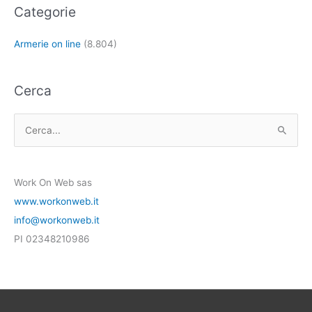
Categorie
Armerie on line
(8.804)
Cerca
C
e
r
Work On Web sas
c
www.workonweb.it
a
info@workonweb.it
:
PI 02348210986