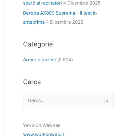
sparò ai rapinatori
4 Dicembre 2025
Beretta AX800 Suprema – Il test in
anteprima
4 Dicembre 2025
Categorie
Armerie on line
(8.804)
Cerca
C
e
r
Work On Web sas
c
www.workonweb.it