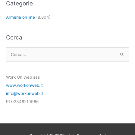
Categorie
Armerie on line
(8.804)
Cerca
C
e
r
Work On Web sas
c
www.workonweb.it
a
info@workonweb.it
:
PI 02348210986