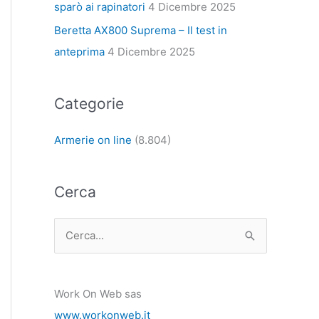
sparò ai rapinatori
4 Dicembre 2025
Beretta AX800 Suprema – Il test in
anteprima
4 Dicembre 2025
Categorie
Armerie on line
(8.804)
Cerca
C
e
r
Work On Web sas
c
www.workonweb.it