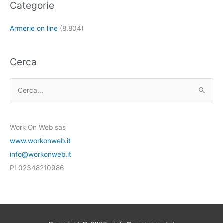
Categorie
Armerie on line
(8.804)
Cerca
C
e
r
Work On Web sas
c
www.workonweb.it
a
info@workonweb.it
:
PI 02348210986