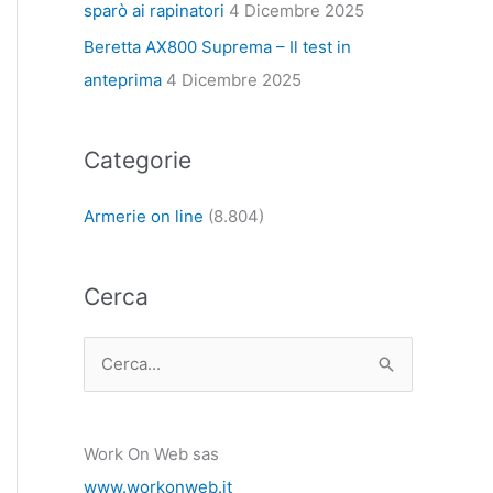
sparò ai rapinatori
4 Dicembre 2025
Beretta AX800 Suprema – Il test in
anteprima
4 Dicembre 2025
Categorie
Armerie on line
(8.804)
Cerca
C
e
r
Work On Web sas
c
www.workonweb.it