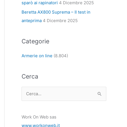
sparò ai rapinatori
4 Dicembre 2025
Beretta AX800 Suprema – Il test in
anteprima
4 Dicembre 2025
Categorie
Armerie on line
(8.804)
Cerca
C
e
r
Work On Web sas
c
www.workonweb.it