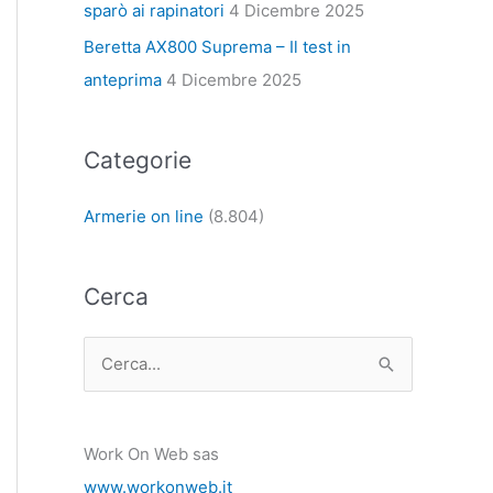
sparò ai rapinatori
4 Dicembre 2025
Beretta AX800 Suprema – Il test in
anteprima
4 Dicembre 2025
Categorie
Armerie on line
(8.804)
Cerca
C
e
r
Work On Web sas
c
www.workonweb.it