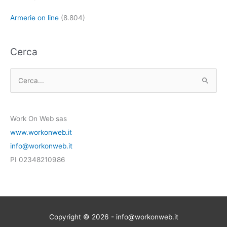
Armerie on line
(8.804)
Cerca
C
e
r
Work On Web sas
c
www.workonweb.it
a
info@workonweb.it
:
PI 02348210986
Copyright © 2026 - info@workonweb.it