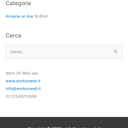
Categorie
Armerie on line
(8.804)
Cerca
C
e
r
Work On Web sas
c
www.workonweb.it
a
info@workonweb.it
:
PI 02348210986