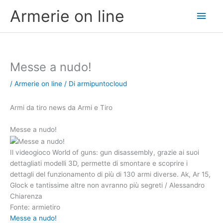
Vai
Men
Armerie on line
al
contenuto
princ
Messe a nudo!
/
Armerie on line
/ Di
armipuntocloud
Armi da tiro news da Armi e Tiro
Messe a nudo!
Il videogioco World of guns: gun disassembly, grazie ai suoi
dettagliati modelli 3D, permette di smontare e scoprire i
dettagli del funzionamento di più di 130 armi diverse. Ak, Ar 15,
Glock e tantissime altre non avranno più segreti / Alessandro
Chiarenza
Fonte: armietiro
Messe a nudo!