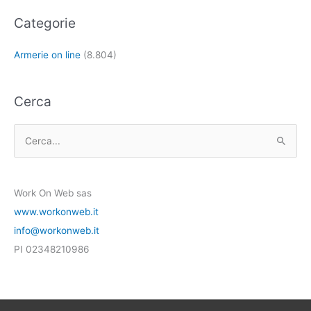
Categorie
Armerie on line
(8.804)
Cerca
C
e
r
Work On Web sas
c
www.workonweb.it
a
info@workonweb.it
:
PI 02348210986