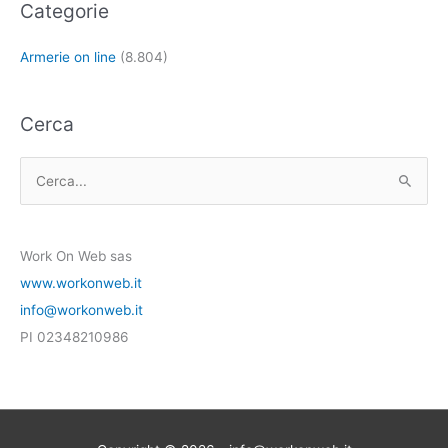
Categorie
Armerie on line
(8.804)
Cerca
C
e
r
Work On Web sas
c
www.workonweb.it
a
info@workonweb.it
:
PI 02348210986