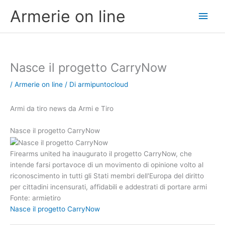
Vai
Men
Armerie on line
al
contenuto
princ
Nasce il progetto CarryNow
/
Armerie on line
/ Di
armipuntocloud
Armi da tiro news da Armi e Tiro
Nasce il progetto CarryNow
Firearms united ha inaugurato il progetto CarryNow, che
intende farsi portavoce di un movimento di opinione volto al
riconoscimento in tutti gli Stati membri dell'Europa del diritto
per cittadini incensurati, affidabili e addestrati di portare armi
Fonte: armietiro
Nasce il progetto CarryNow