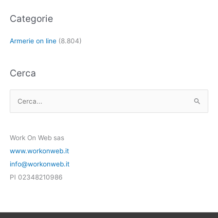
Categorie
Armerie on line
(8.804)
Cerca
C
e
r
Work On Web sas
c
www.workonweb.it
a
info@workonweb.it
:
PI 02348210986