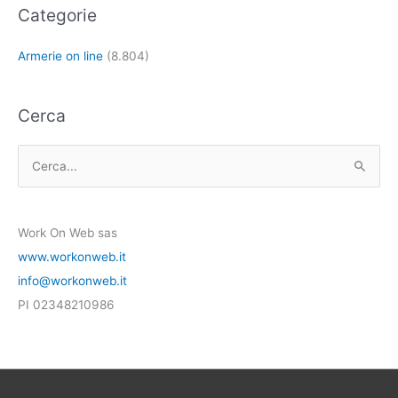
Categorie
Armerie on line
(8.804)
Cerca
C
e
r
Work On Web sas
c
www.workonweb.it
a
info@workonweb.it
:
PI 02348210986