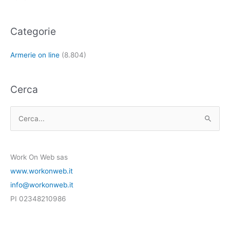
Categorie
Armerie on line
(8.804)
Cerca
C
e
r
Work On Web sas
c
www.workonweb.it
a
info@workonweb.it
:
PI 02348210986