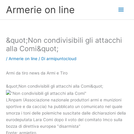
Vai
Men
Armerie on line
al
contenuto
princ
&quot;Non condivisibili gli attacchi
alla Comi&quot;
/
Armerie on line
/ Di
armipuntocloud
Armi da tiro news da Armi e Tiro
&quot;Non condivisibili gli attacchi alla Comi&quot;
L’Anpam (Associazione nazionale produttori armi e munizioni
sportive e da caccia) ha pubblicato un comunicato nel quale
smorza i toni delle polemiche suscitate dalle dichiarazioni della
eurodeputata Lara Comi dopo il voto del comitato Imco sulla
bozza di direttiva europea "disarmista"
Fonte: armietiro