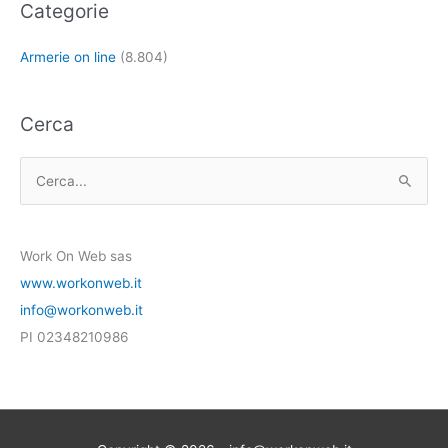
Categorie
Armerie on line
(8.804)
Cerca
C
e
r
Work On Web sas
c
www.workonweb.it
a
info@workonweb.it
:
PI 02348210986