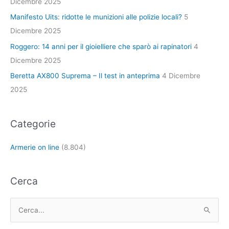
Dicembre 2025
Manifesto Uits: ridotte le munizioni alle polizie locali?
5
Dicembre 2025
Roggero: 14 anni per il gioielliere che sparò ai rapinatori
4
Dicembre 2025
Beretta AX800 Suprema – Il test in anteprima
4 Dicembre
2025
Categorie
Armerie on line
(8.804)
Cerca
C
e